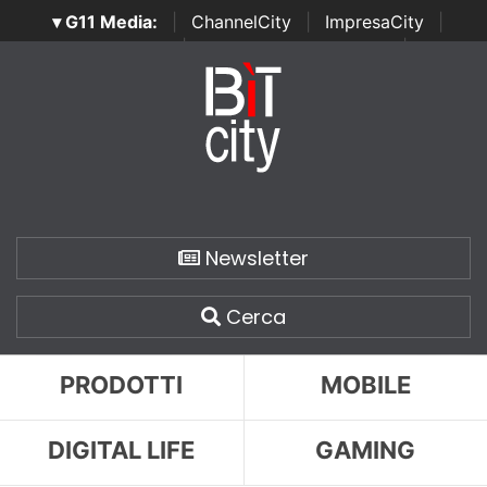
▾ G11 Media:
|
ChannelCity
|
ImpresaCity
|
SecurityOpenLab
|
Italian Channel Awards
|
Italian
Project Awards
|
Italian Security Awards
|
...
Newsletter
Cerca
PRODOTTI
MOBILE
DIGITAL LIFE
GAMING