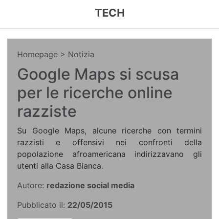
TECH
Homepage
> Notizia
Google Maps si scusa
per le ricerche online
razziste
Su Google Maps, alcune ricerche con termini
razzisti e offensivi nei confronti della
popolazione afroamericana indirizzavano gli
utenti alla Casa Bianca.
Autore:
redazione social media
Pubblicato il:
22/05/2015