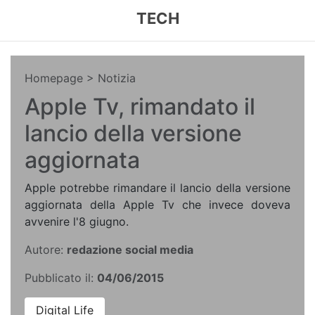
TECH
Homepage
> Notizia
Apple Tv, rimandato il
lancio della versione
aggiornata
Apple potrebbe rimandare il lancio della versione
aggiornata della Apple Tv che invece doveva
avvenire l'8 giugno.
Autore:
redazione social media
Pubblicato il:
04/06/2015
Digital Life