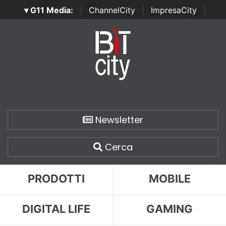
▾ G11 Media:
|
ChannelCity
|
ImpresaCity
|
SecurityOpenLab
|
Italian Channel Awards
|
Italian
Project Awards
|
Italian Security Awards
|
...
Newsletter
Cerca
PRODOTTI
MOBILE
DIGITAL LIFE
GAMING