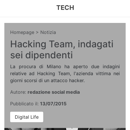
TECH
Homepage
> Notizia
Hacking Team, indagati
sei dipendenti
La procura di Milano ha aperto due indagini
relative ad Hacking Team, l'azienda vittima nei
giorni scorsi di un attacco hacker.
Autore:
redazione social media
Pubblicato il:
13/07/2015
Digital Life