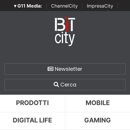
▾ G11 Media:
|
ChannelCity
|
ImpresaCity
|
SecurityOpenLab
|
Italian Channel Awards
|
Italian
Project Awards
|
Italian Security Awards
|
...
Newsletter
Cerca
PRODOTTI
MOBILE
DIGITAL LIFE
GAMING