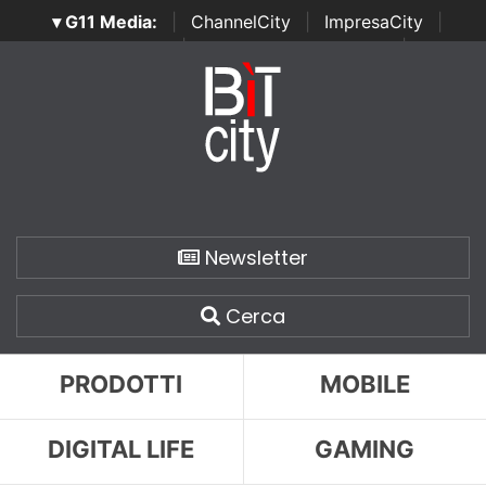
▾ G11 Media:
|
ChannelCity
|
ImpresaCity
|
SecurityOpenLab
|
Italian Channel Awards
|
Italian
Project Awards
|
Italian Security Awards
|
...
Newsletter
Cerca
PRODOTTI
MOBILE
DIGITAL LIFE
GAMING