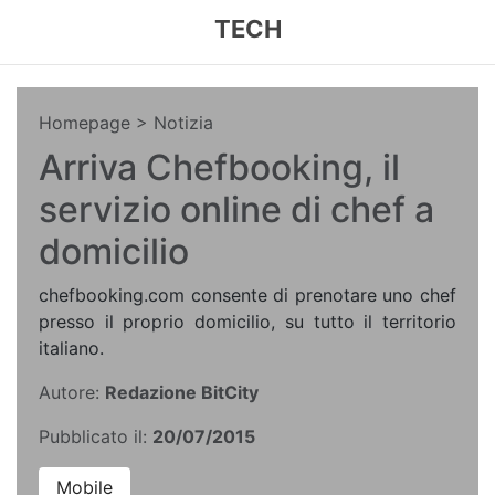
TECH
Homepage
> Notizia
Arriva Chefbooking, il
servizio online di chef a
domicilio
chefbooking.com consente di prenotare uno chef
presso il proprio domicilio, su tutto il territorio
italiano.
Autore:
Redazione BitCity
Pubblicato il:
20/07/2015
Mobile