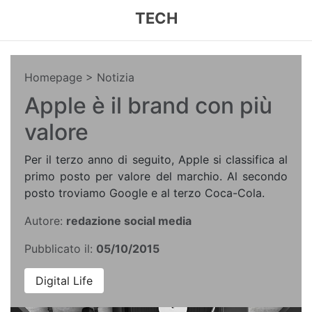
TECH
Homepage
> Notizia
Apple è il brand con più
valore
Per il terzo anno di seguito, Apple si classifica al
primo posto per valore del marchio. Al secondo
posto troviamo Google e al terzo Coca-Cola.
Autore:
redazione social media
Pubblicato il:
05/10/2015
Digital Life