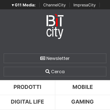
▾ G11 Media:
|
ChannelCity
|
ImpresaCity
|
SecurityOpenLab
|
Italian Channel Awards
|
Italian
Project Awards
|
Italian Security Awards
|
...
Newsletter
Cerca
PRODOTTI
MOBILE
DIGITAL LIFE
GAMING