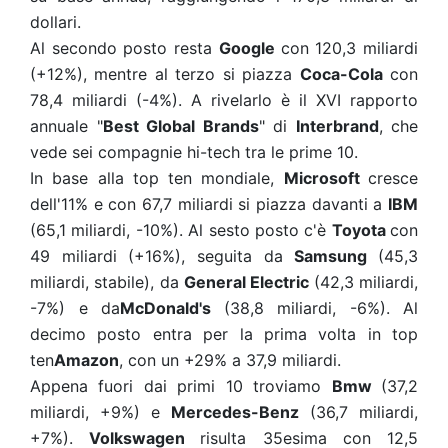
dollari.
Al secondo posto resta
Google
con 120,3 miliardi
(+12%), mentre al terzo si piazza
Coca-Cola
con
78,4 miliardi (-4%). A rivelarlo è il XVI rapporto
annuale "
Best Global Brands
" di
Interbrand
, che
vede sei compagnie hi-tech tra le prime 10.
In base alla top ten mondiale,
Microsoft
cresce
dell'11% e con 67,7 miliardi si piazza davanti a
IBM
(65,1 miliardi, -10%). Al sesto posto c'è
Toyota
con
49 miliardi (+16%), seguita da
Samsung
(45,3
miliardi, stabile), da
General
Electric
(42,3 miliardi,
-7%) e da
McDonald's
(38,8 miliardi, -6%). Al
decimo posto entra per la prima volta in top
ten
Amazon
, con un +29% a 37,9 miliardi.
Appena fuori dai primi 10 troviamo
Bmw
(37,2
miliardi, +9%) e
Mercedes-Benz
(36,7 miliardi,
+7%).
Volkswagen
risulta 35esima con 12,5