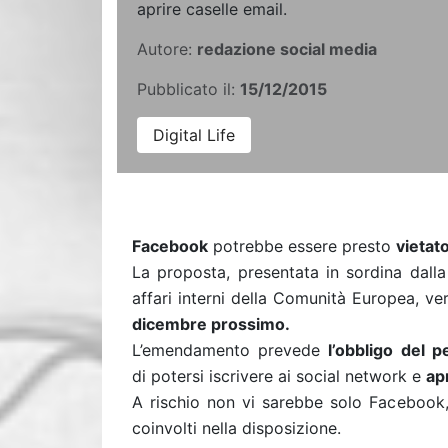
aprire caselle email.
Autore:
redazione social media
Pubblicato il:
15/12/2015
Digital Life
Facebook
potrebbe essere presto
vietato
La proposta, presentata in sordina dalla 
affari interni della Comunità Europea, ve
dicembre prossimo.
L’emendamento prevede
l’obbligo del 
di potersi iscrivere ai social network e
ap
A rischio non vi sarebbe solo Faceboo
coinvolti nella disposizione.