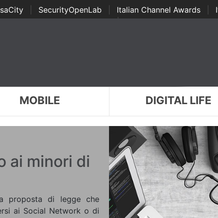
saCity
|
SecurityOpenLab
|
Italian Channel Awards
|
Awards
|
...
MOBILE
DIGITAL LIFE
 ai minori di
a proposta di legge che
ersi ai Social Network o di