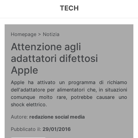
TECH
Homepage
> Notizia
Attenzione agli
adattatori difettosi
Apple
Apple ha attivato un programma di richiamo
dell'adattatore per alimentatori che, in situazioni
comunque molto rare, potrebbe causare uno
shock elettrico.
Autore:
redazione social media
Pubblicato il:
29/01/2016