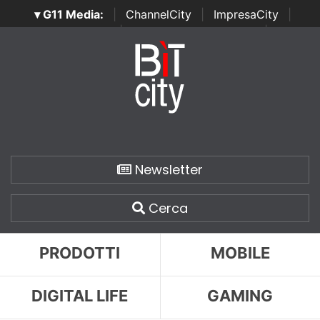
▾ G11 Media:
|
ChannelCity
|
ImpresaCity
|
SecurityOpenLab
|
Italian Channel Awards
|
Italian
Project Awards
|
Italian Security Awards
|
...
Newsletter
Cerca
PRODOTTI
MOBILE
DIGITAL LIFE
GAMING