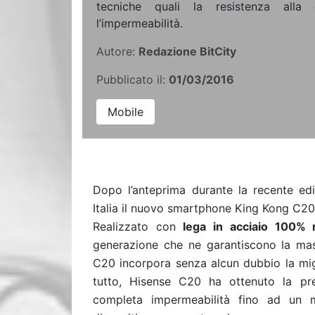
tecniche quali la resistenza alla
l’impermeabilità.
Autore:
Redazione BitCity
Pubblicato il:
01/03/2016
Mobile
Dopo l’anteprima durante la recente ed
Italia il nuovo smartphone King Kong C2
Realizzato con
lega in acciaio 100% r
generazione che ne garantiscono la mass
C20 incorpora senza alcun dubbio la mig
tutto, Hisense C20 ha ottenuto la pr
completa impermeabilità fino ad un 