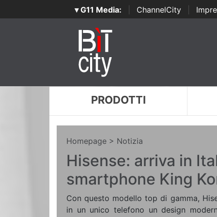
▾ G11 Media:
|
ChannelCity
|
Impre
PRODOTTI
Homepage
> Notizia
Hisense: arriva in Ita
smartphone King K
Con questo modello top di gamma, Hise
in un unico telefono un design moderno