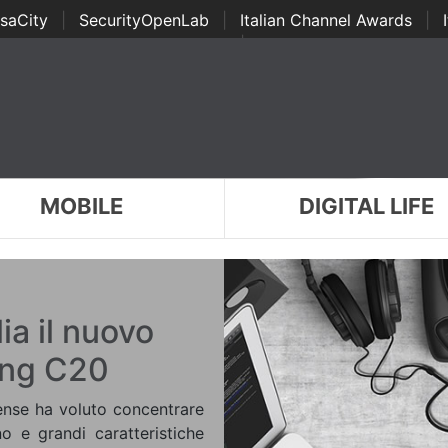
saCity
|
SecurityOpenLab
|
Italian Channel Awards
|
Awards
|
...
MOBILE
DIGITAL LIFE
lia il nuovo
ong C20
nse ha voluto concentrare
 e grandi caratteristiche