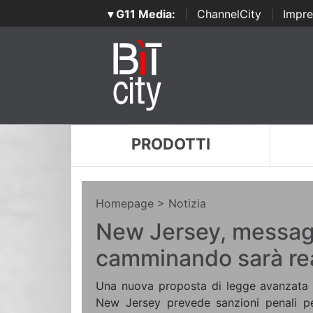
▾ G11 Media:
|
ChannelCity
|
Impre
PRODOTTI
Homepage
> Notizia
New Jersey, messag
camminando sarà re
Una nuova proposta di legge avanzata a
New Jersey prevede sanzioni penali p