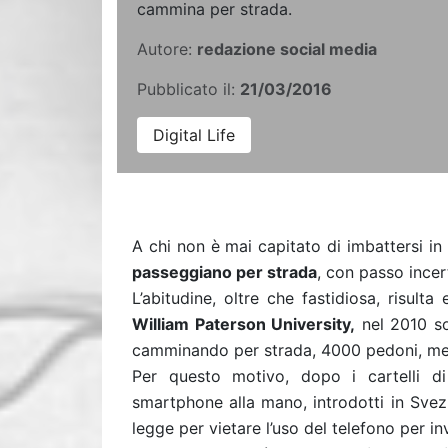
cammina per strada.
Autore:
redazione social media
Pubblicato il:
21/03/2016
Digital Life
A chi non è mai capitato di imbattersi i
passeggiano per strada
, con passo incer
L’abitudine, oltre che fastidiosa, risul
William Paterson University,
nel 2010 so
camminando per strada, 4000 pedoni, mentr
Per questo motivo, dopo i cartelli d
smartphone alla mano, introdotti in Svez
legge per vietare l’uso del telefono per 