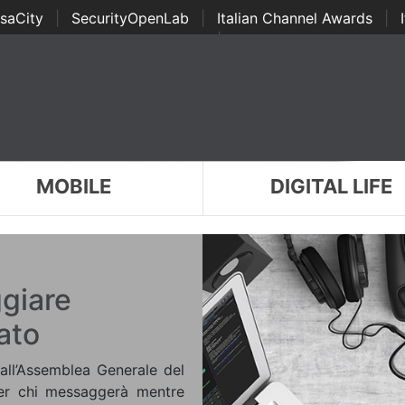
saCity
|
SecurityOpenLab
|
Italian Channel Awards
|
Awards
|
...
MOBILE
DIGITAL LIFE
giare
ato
ll’Assemblea Generale del
er chi messaggerà mentre