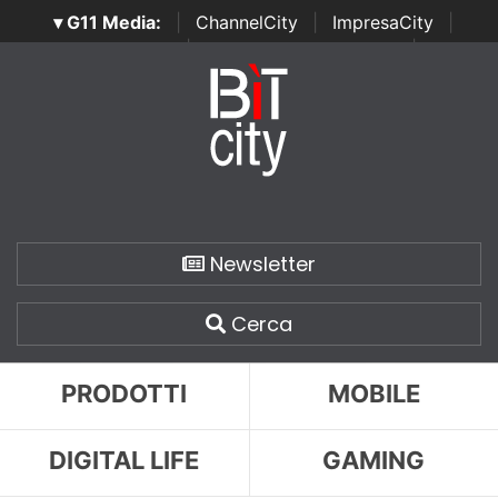
▾ G11 Media:
|
ChannelCity
|
ImpresaCity
|
SecurityOpenLab
|
Italian Channel Awards
|
Italian
Project Awards
|
Italian Security Awards
|
...
Newsletter
Cerca
PRODOTTI
MOBILE
DIGITAL LIFE
GAMING