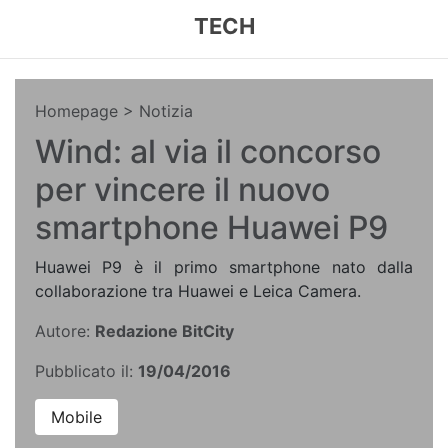
TECH
Homepage
> Notizia
Wind: al via il concorso
per vincere il nuovo
smartphone Huawei P9
Huawei P9 è il primo smartphone nato dalla
collaborazione tra Huawei e Leica Camera.
Autore:
Redazione BitCity
Pubblicato il:
19/04/2016
Mobile