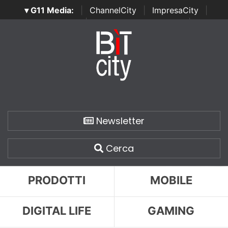
▾ G11 Media:
|
ChannelCity
|
ImpresaCity
|
SecurityOpenLab
|
Italian Channel Awards
|
Italian
Project Awards
|
Italian Security Awards
|
...
Newsletter
Cerca
PRODOTTI
MOBILE
DIGITAL LIFE
GAMING