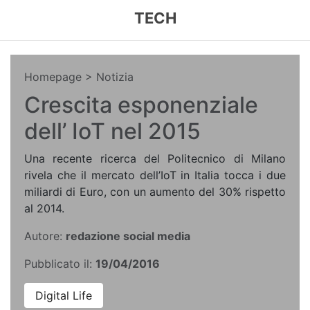
TECH
Homepage
> Notizia
Crescita esponenziale
dell’ IoT nel 2015
Una recente ricerca del Politecnico di Milano
rivela che il mercato dell’IoT in Italia tocca i due
miliardi di Euro, con un aumento del 30% rispetto
al 2014.
Autore:
redazione social media
Pubblicato il:
19/04/2016
Digital Life