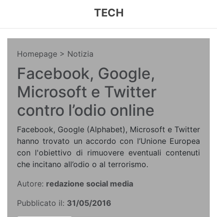
TECH
Homepage
> Notizia
Facebook, Google,
Microsoft e Twitter
contro l’odio online
Facebook, Google (Alphabet), Microsoft e Twitter
hanno trovato un accordo con l’Unione Europea
con l'obiettivo di rimuovere eventuali contenuti
che incitano all’odio o al terrorismo.
Autore:
redazione social media
Pubblicato il:
31/05/2016