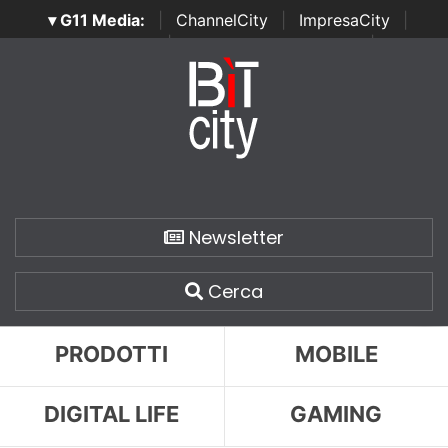
▾ G11 Media:
|
ChannelCity
|
ImpresaCity
|
SecurityOpenLab
|
Italian Channel Awards
|
Italian
Project Awards
|
Italian Security Awards
|
...
Newsletter
Cerca
PRODOTTI
MOBILE
DIGITAL LIFE
GAMING