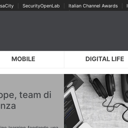
saCity
|
SecurityOpenLab
|
Italian Channel Awards
|
Awards
|
...
MOBILE
DIGITAL LIFE
pe, team di
enza
ne learning fondando una