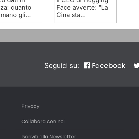
co dati in
Il CEO di Hugging
za: quanto
Face avverte: "La
mano gli...
Cina sta...
Facebook
Seguici su:
Privacy
Collabora con noi
Iscriviti alla Newsletter