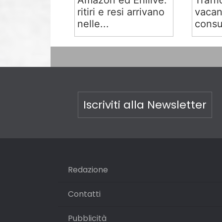
Amazon ed Enilive:
Traffi
ritiri e resi arrivano
vacan
nelle...
consu
Iscriviti alla Newsletter
Redazione
Contatti
Pubblicità