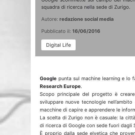
squadra di ricerca nella sede di Zurigo.
Autore:
redazione social media
Pubblicato il:
16/06/2016
Digital Life
Google
punta sul machine learning e lo fa
Research Europe
.
Scopo principale del progetto è creare
sviluppare nuove tecnologie nell’ambito de
macchine di capire e apprendere le infor
La scelta di Zurigo non è casuale: la cit
di ricerca di Google con sede fuori dagli S
È proprio dalla sede elvetica che prove