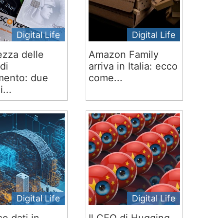
Digital Life
Digital Life
ezza delle
Amazon Family
di
arriva in Italia: ecco
ento: due
come...
i...
Digital Life
Digital Life