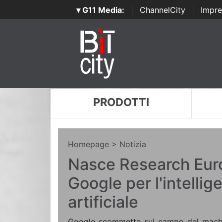
▾ G11 Media:
|
ChannelCity
|
Impre
PRODOTTI
Homepage
> Notizia
Nasce Research Euro
Google per l'intellig
artificiale
Google scommette sul campo del machi