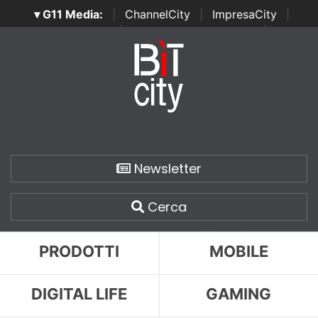
▾ G11 Media:
|
ChannelCity
|
ImpresaCity
|
SecurityOpenLab
|
Italian Channel Awards
|
Italian
Project Awards
|
Italian Security Awards
|
...
Newsletter
Cerca
PRODOTTI
MOBILE
DIGITAL LIFE
GAMING