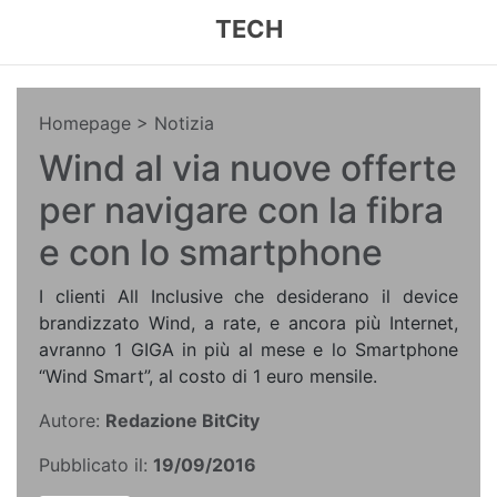
TECH
Homepage
> Notizia
Wind al via nuove offerte
per navigare con la fibra
e con lo smartphone
I clienti All Inclusive che desiderano il device
brandizzato Wind, a rate, e ancora più Internet,
avranno 1 GIGA in più al mese e lo Smartphone
“Wind Smart”, al costo di 1 euro mensile.
Autore:
Redazione BitCity
Pubblicato il:
19/09/2016