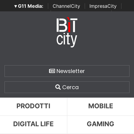
▾ G11 Media:
|
ChannelCity
|
ImpresaCity
|
SecurityOpenLab
|
Italian Channel Awards
|
Italian
Project Awards
|
Italian Security Awards
|
...
Newsletter
Cerca
PRODOTTI
MOBILE
DIGITAL LIFE
GAMING