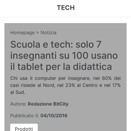
TECH
Homepage
> Notizia
Scuola e tech: solo 7
insegnanti su 100 usano
il tablet per la didattica
Chi usa il computer per insegnare, nel 60% dei
casi risiede al Nord, nel 23% al Centro e nel 17%
al Sud.
Autore:
Redazione BitCity
Pubblicato il:
04/10/2016
Prodotti