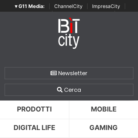
▾ G11 Media:
|
ChannelCity
|
ImpresaCity
|
SecurityOpenLab
|
Italian Channel Awards
|
Italian
Project Awards
|
Italian Security Awards
|
...
Newsletter
Cerca
PRODOTTI
MOBILE
DIGITAL LIFE
GAMING