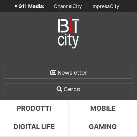
▾ G11 Media:
|
ChannelCity
|
ImpresaCity
|
SecurityOpenLab
|
Italian Channel Awards
|
Italian
Project Awards
|
Italian Security Awards
|
...
Newsletter
Cerca
PRODOTTI
MOBILE
DIGITAL LIFE
GAMING