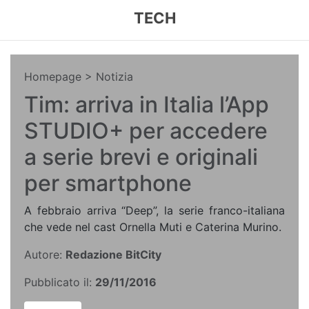
TECH
Homepage
> Notizia
Tim: arriva in Italia l’App
STUDIO+ per accedere
a serie brevi e originali
per smartphone
A febbraio arriva “Deep”, la serie franco-italiana
che vede nel cast Ornella Muti e Caterina Murino.
Autore:
Redazione BitCity
Pubblicato il:
29/11/2016