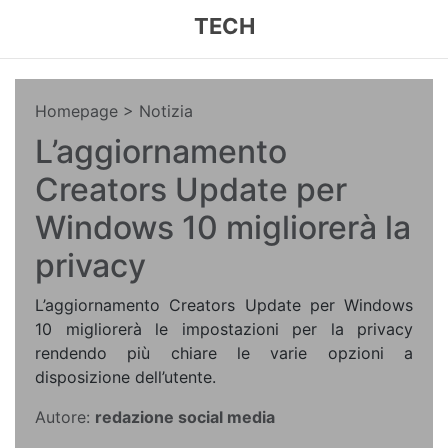
TECH
Homepage
> Notizia
L’aggiornamento
Creators Update per
Windows 10 migliorerà la
privacy
L’aggiornamento Creators Update per Windows
10 migliorerà le impostazioni per la privacy
rendendo più chiare le varie opzioni a
disposizione dell’utente.
Autore:
redazione social media