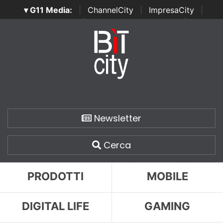
▾ G11 Media:
|
ChannelCity
|
ImpresaCity
|
SecurityOpenLab
|
Italian Channel Awards
|
Italian
Project Awards
|
Italian Security Awards
|
...
Newsletter
Cerca
PRODOTTI
MOBILE
DIGITAL LIFE
GAMING