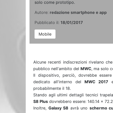
solo come prototipo.
Autore:
redazione smartphone e app
Pubblicato il:
18/01/2017
Mobile
Alcune recenti indiscrezioni rivelano ch
pubblico nell'ambito del
MWC
, ma solo 
Il dispositivo, perciò, dovrebbe esser
dedicato all'interno del
MWC 2017
e 
probabilmente il 18.
Stando agli ultimi dettagli tecnici trapel
S8 Plus
dovrebbero essere: 140.14 x 72.20
Inoltre,
Galaxy S8
avrà uno
schermo cu