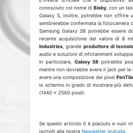
E'invece ufficiale che il dispositivo
conosciuto col nome di
Bisby
, con un tas
Galaxy S, inoltre, potrebbe non offrire 
sembrerebbe confermata la fotocamera co
Samsung Galaxy S8 potrebbe essere d
recente acquisizione del valore di 8 mi
Industries
, grande
produttore di tecnol
audio e soluzioni di infotainment sviluppa
In particolare,
Galaxy S8
potrebbe posse
mentre non dovrebbe avere il jack per le
avere una composizione dei pixel
PenTil
lo schermo in grado di mostrare più dett
(1440 x 2560 pixel).
Se questo articolo ti è piaciuto e vuoi 
iscriviti alla nostra
Newsletter gratuita
.