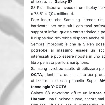
utilizzato sul
Galaxy S7
.
S8 Plus disporrà invece di un display cur
x 78.51 x 7,94 millimetri.
Pare inoltre che Samsung intenda rim
hardware, per sostituirli con tasti soft
supporta infatti questa caratteristica a p
Il dispositivo dovrebbe disporre anche d
Sembra improbabile che la S Pen possa
potrebbe al massimo essere un acces
interessati e può essere riposta in uno s
libro pensata per lo smartphone.
Samsung avrebbe scelto di utilizzare pe
OCTA
, identica a quella usata per prod
utilizzare lo stesso pannello Super
AM
tecnologia Y-OCTA.
Galaxy S8 dovrebbe offire un
lettore 
Harman
, una funzione nuova, ancora mai