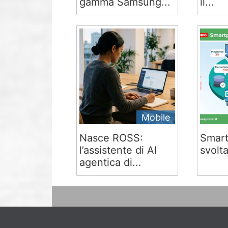
gamma Samsung...
il...
Mobile
Nasce ROSS:
Smart
l’assistente di AI
svolta
agentica di...