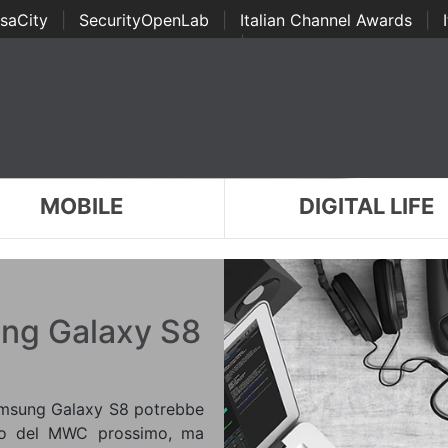
saCity
|
SecurityOpenLab
|
Italian Channel Awards
|
Awards
|
...
MOBILE
DIGITAL LIFE
ung Galaxy S8
Samsung Galaxy S8 potrebbe
ito del MWC prossimo, ma