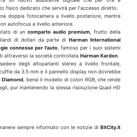
 avrà un nuovo assistente digitale che per ora è
to fisico dedicato che servirà per l'accesso diretto.
una doppia fotocamera a livello posteriore, mentre
n autofocus a livello anteriore.
otato di un
comparto audio premium,
frutto della
liardi di dollari da parte di
Harman International
ogie connesse per l'auto
, famoso per i suoi sistemi
ti attraverso la società controllata
Harman Kardon
.
dere degli altoparlanti stereo a livello frontale,
 cuffie da 3.5 mm e il pannello display non dovrebbe
e Diamond
, bensì il modello di colori RGB, che rende
agli, pur mantenendo la stessa risoluzione Quad HD
rimanere sempre informato con le notizie di
BitCity.it