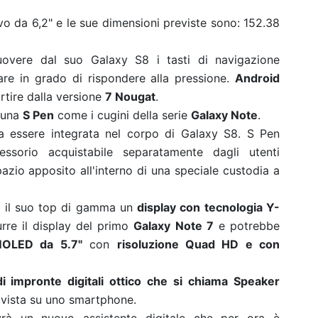
vo da 6,2" e le sue dimensioni previste sono: 152.38
uovere dal suo Galaxy S8 i tasti di navigazione
ware in grado di rispondere alla pressione.
Android
artire dalla versione
7 Nougat
.
i una
S Pen
come i cugini della serie
Galaxy Note
.
 essere integrata nel corpo di Galaxy S8. S Pen
sorio acquistabile separatamente dagli utenti
pazio apposito all'interno di una speciale custodia a
r il suo top di gamma un
display con tecnologia Y-
urre il display del primo
Galaxy Note 7
e potrebbe
OLED da 5.7"
con
risoluzione Quad HD e con
di impronte digitali ottico che si chiama Speaker
 vista su uno smartphone.