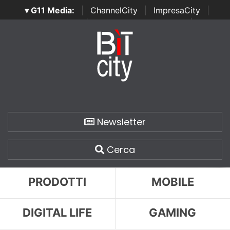
▾ G11 Media:
|
ChannelCity
|
ImpresaCity
|
SecurityOpenLab
|
Italian Channel Awards
|
Italian
Project Awards
|
Italian Security Awards
|
...
Newsletter
Cerca
PRODOTTI
MOBILE
DIGITAL LIFE
GAMING