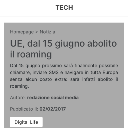
TECH
Homepage
> Notizia
UE, dal 15 giugno abolito
il roaming
Dal 15 giugno prossimo sarà finalmente possibile
chiamare, inviare SMS e navigare in tutta Europa
senza alcun costo extra: sarà infatti abolito il
roaming.
Autore:
redazione social media
Pubblicato il:
02/02/2017
Digital Life