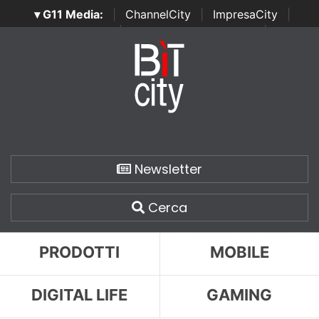
▾ G11 Media:
|
ChannelCity
|
ImpresaCity
|
SecurityOpenLab
|
Italian Channel Awards
|
Italian
Project Awards
|
Italian Security Awards
|
...
Newsletter
Cerca
PRODOTTI
MOBILE
DIGITAL LIFE
GAMING