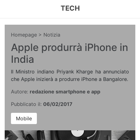
TECH
Homepage
> Notizia
Apple produrrà iPhone in
India
Il Ministro indiano Priyank Kharge ha annunciato
che Apple inizierà a produrre iPhone a Bangalore.
Autore:
redazione smartphone e app
Pubblicato il:
06/02/2017
Mobile