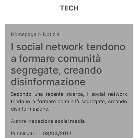
TECH
Homepage
> Notizia
I social network tendono
a formare comunità
segregate, creando
disinformazione
Secondo una recente ricerca, i social network
tendono a formare comunità segregate, creando
disinformazione.
Autore:
redazione social media
Pubblicato il:
08/03/2017