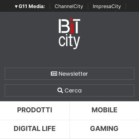
▾ G11 Media:
|
ChannelCity
|
ImpresaCity
|
SecurityOpenLab
|
Italian Channel Awards
|
Italian
Project Awards
|
Italian Security Awards
|
...
Newsletter
Cerca
PRODOTTI
MOBILE
DIGITAL LIFE
GAMING