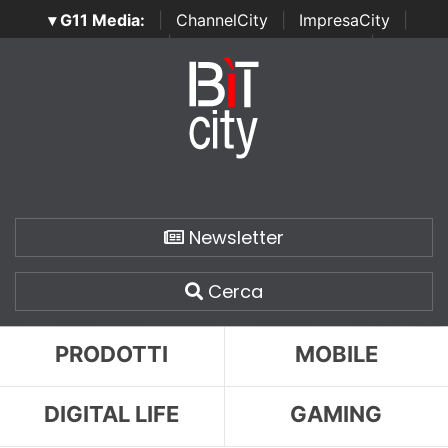
▾ G11 Media:
|
ChannelCity
|
ImpresaCity
|
SecurityOpenLab
|
Italian Channel Awards
|
Italian
Project Awards
|
Italian Security Awards
|
...
Newsletter
Cerca
PRODOTTI
MOBILE
DIGITAL LIFE
GAMING