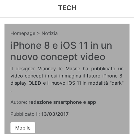
TECH
Homepage
> Notizia
iPhone 8 e iOS 11 in un
nuovo concept video
ll designer Vianney le Masne ha pubblicato un
video concept in cui immagina il futuro iPhone 8:
display OLED e il nuovo iOS 11 in modalità "dark"
.
Autore:
redazione smartphone e app
Pubblicato il:
13/03/2017
Mobile