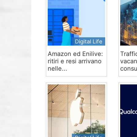
Digital Life
Amazon ed Enilive:
Traffi
ritiri e resi arrivano
vacan
nelle...
consu