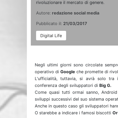
rivoluzionare il mercato di genere.
Autore:
redazione social media
Pubblicato il:
21/03/2017
Digital Life
Negli ultimi giorni sono circolate sempr
operativo di
Google
che promette di rivol
L'ufficialità, tuttavia, si avrà solo tr
conferenza degli sviluppatori di
Big G.
Come quasi tutti ormai sanno, Android 
sviluppi successivi del suo sistema operat
Anche in questo caso gli sviluppatori hann
O starebbe a indicare i famosi biscotti
Or