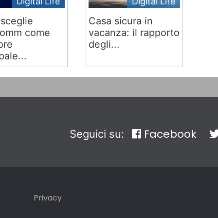
Digital Life
Digital Life
sceglie
Casa sicura in
comm come
vacanza: il rapporto
ore
degli...
pale...
Facebook
Seguici su:
Privacy