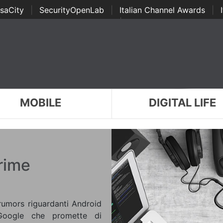
saCity
|
SecurityOpenLab
|
Italian Channel Awards
|
Awards
|
...
MOBILE
DIGITAL LIFE
rime
 rumors riguardanti Android
Google che promette di