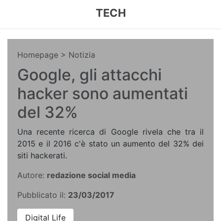
TECH
Homepage
> Notizia
Google, gli attacchi
hacker sono aumentati
del 32%
Una recente ricerca di Google rivela che tra il
2015 e il 2016 c'è stato un aumento del 32% dei
siti hackerati.
Autore:
redazione social media
Pubblicato il:
23/03/2017
Digital Life