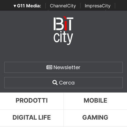
▾ G11 Media:
|
ChannelCity
|
ImpresaCity
|
SecurityOpenLab
|
Italian Channel Awards
|
Italian
Project Awards
|
Italian Security Awards
|
...
Newsletter
Cerca
PRODOTTI
MOBILE
DIGITAL LIFE
GAMING