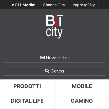
▾ G11 Media:
|
ChannelCity
|
ImpresaCity
|
SecurityOpenLab
|
Italian Channel Awards
|
Italian
Project Awards
|
Italian Security Awards
|
...
Newsletter
Cerca
PRODOTTI
MOBILE
DIGITAL LIFE
GAMING