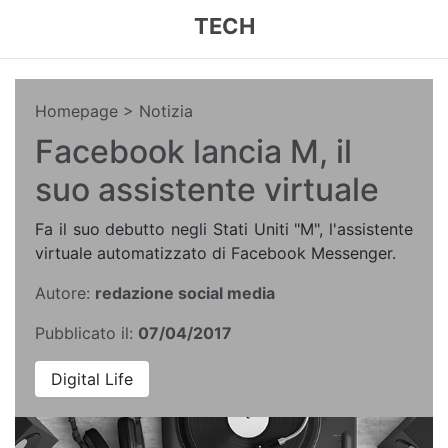
TECH
Homepage
> Notizia
Facebook lancia M, il
suo assistente virtuale
Fa il suo debutto negli Stati Uniti "M", l'assistente
virtuale automatizzato di Facebook Messenger.
Autore:
redazione social media
Pubblicato il:
07/04/2017
Digital Life