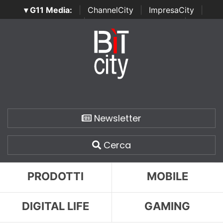
▾ G11 Media:
|
ChannelCity
|
ImpresaCity
|
SecurityOpenLab
|
Italian Channel Awards
|
Italian
Project Awards
|
Italian Security Awards
|
...
Newsletter
Cerca
PRODOTTI
MOBILE
DIGITAL LIFE
GAMING