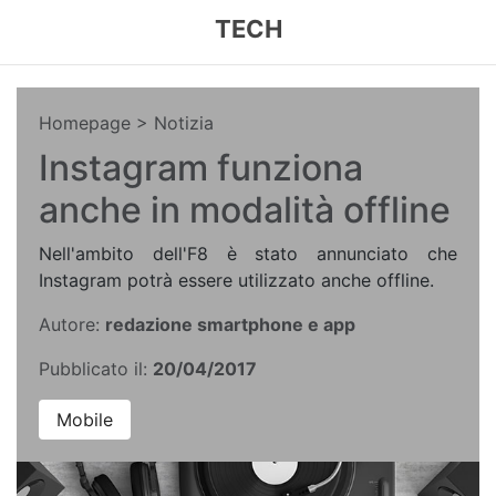
TECH
Homepage
> Notizia
Instagram funziona
anche in modalità offline
Nell'ambito dell'F8 è stato annunciato che
Instagram potrà essere utilizzato anche offline.
Autore:
redazione smartphone e app
Pubblicato il:
20/04/2017
Mobile