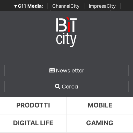
▾ G11 Media:
|
ChannelCity
|
ImpresaCity
|
SecurityOpenLab
|
Italian Channel Awards
|
Italian
Project Awards
|
Italian Security Awards
|
...
Newsletter
Cerca
PRODOTTI
MOBILE
DIGITAL LIFE
GAMING