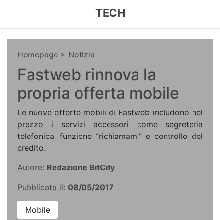
TECH
Homepage
> Notizia
Fastweb rinnova la
propria offerta mobile
Le nuove offerte mobili di Fastweb includono nel
prezzo i servizi accessori come segreteria
telefonica, funzione “richiamami” e controllo del
credito.
Autore:
Redazione BitCity
Pubblicato il:
08/05/2017
Mobile