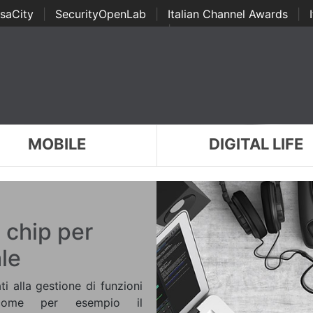
saCity
|
SecurityOpenLab
|
Italian Channel Awards
|
Awards
|
...
MOBILE
DIGITAL LIFE
 chip per
ale
i alla gestione di funzioni
le, come per esempio il