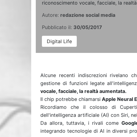
riconoscimento vocale, facciale, la realt
Autore:
redazione social media
Pubblicato il:
30/05/2017
Digital Life
Alcune recenti indiscrezioni rivelano 
gestione di funzioni legate all'intellige
vocale, facciale, la realtà aumentata.
Il chip potrebbe chiamarsi
Apple Neural 
Ricordiamo che il colosso di Cuperti
dell'intelligenza artificiale (AI) con Siri, ne
Da allora, tuttavia, i rivali come
Goog
integrando tecnologie di AI in diversi prod