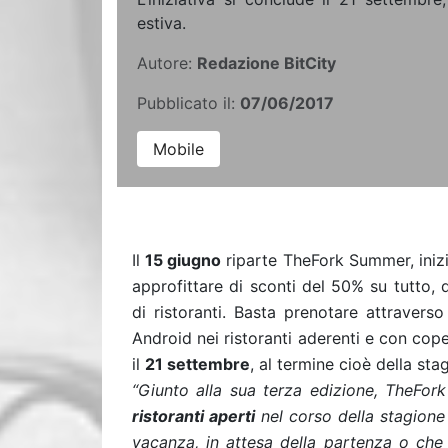
estiva.
Autore:
Redazione BitCity
Pubblicato il:
07/06/2017
Mobile
Il
15 giugno
riparte TheFork Summer, inizi
approfittare di sconti del 50% su tutto,
di ristoranti. Basta prenotare attravers
Android nei ristoranti aderenti e con coper
il
21 settembre
, al termine cioè della sta
“Giunto alla sua terza edizione, TheFork
ristoranti aperti
nel corso della stagione
vacanza, in attesa della partenza o che