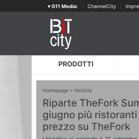
▾ G11 Media:
|
ChannelCity
|
Impre
PRODOTTI
Homepage
> Notizia
Riparte TheFork Sum
giugno più ristorant
prezzo su TheFork
L’iniziativa si conclude il 21 settembre