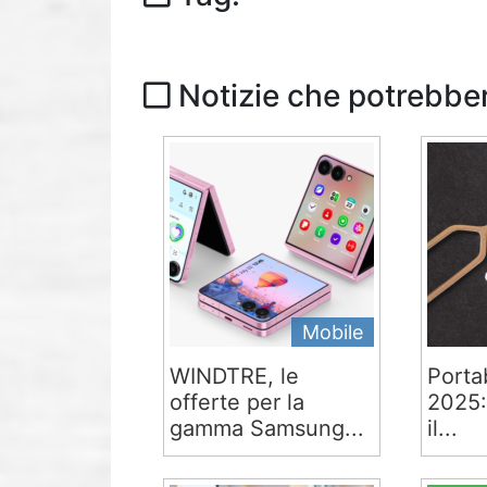
Notizie che potrebber
Mobile
WINDTRE, le
Portab
offerte per la
2025:
gamma Samsung...
il...