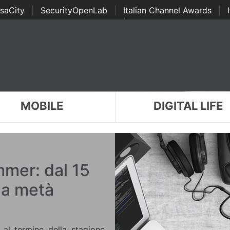
saCity
|
SecurityOpenLab
|
Italian Channel Awards
|
Awards
|
...
MOBILE
DIGITAL LIFE
mer: dal 15
i a metà
, al termine della stagione