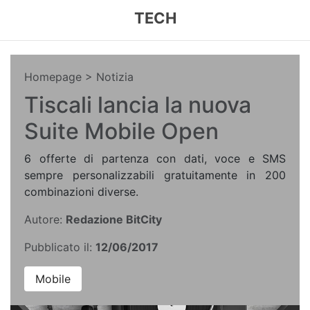
TECH
Homepage
> Notizia
Tiscali lancia la nuova
Suite Mobile Open
6 offerte di partenza con dati, voce e SMS
sempre personalizzabili gratuitamente in 200
combinazioni diverse.
Autore:
Redazione BitCity
Pubblicato il:
12/06/2017
Mobile