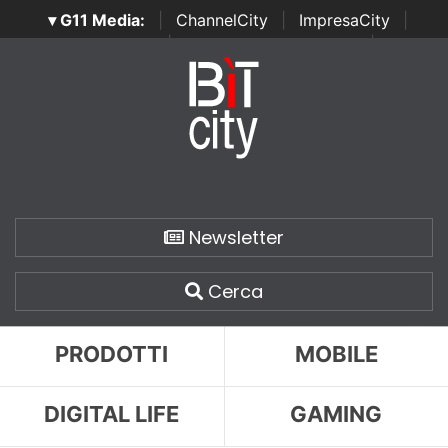
▾ G11 Media:
|
ChannelCity
|
ImpresaCity
|
SecurityOpenLab
|
Italian Channel Awards
|
Italian
Project Awards
|
Italian Security Awards
|
...
Newsletter
Cerca
PRODOTTI
MOBILE
DIGITAL LIFE
GAMING