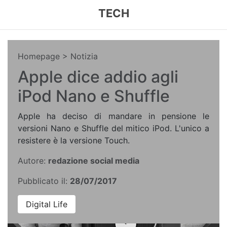
TECH
Homepage
> Notizia
Apple dice addio agli
iPod Nano e Shuffle
Apple ha deciso di mandare in pensione le
versioni Nano e Shuffle del mitico iPod. L'unico a
resistere è la versione Touch.
Autore:
redazione social media
Pubblicato il:
28/07/2017
Digital Life