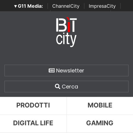
▾ G11 Media:
|
ChannelCity
|
ImpresaCity
|
SecurityOpenLab
|
Italian Channel Awards
|
Italian
Project Awards
|
Italian Security Awards
|
...
Newsletter
Cerca
PRODOTTI
MOBILE
DIGITAL LIFE
GAMING