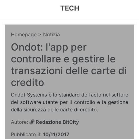
TECH
Homepage
> Notizia
Ondot: l'app per
controllare e gestire le
transazioni delle carte di
credito
Ondot Systems è lo standard de facto nel settore
dei software utente per il controllo e la gestione
della sicurezza delle carte di credito.
Autore:
Redazione BitCity
Pubblicato il:
10/11/2017