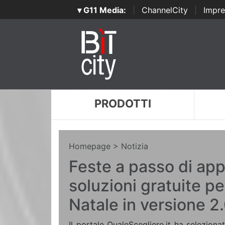
▾ G11 Media:
|
ChannelCity
|
Impre
PRODOTTI
Homepage
> Notizia
Feste a passo di app:
soluzioni gratuite per
Natale in versione 2
Il portale QualeScegliere.it ha seleziona