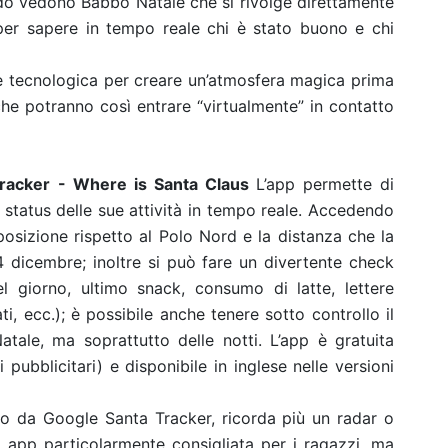
ando vedono Babbo Natale che si rivolge direttamente
 per sapere in tempo reale chi è stato buono e chi
e tecnologica per creare un’atmosfera magica prima
 che potranno così entrare “virtualmente” in contatto
Tracker - Where is Santa Claus
L’app permette di
 status delle sue attività in tempo reale. Accedendo
posizione rispetto al Polo Nord e la distanza che la
24 dicembre; inoltre si può fare un divertente check
 giorno, ultimo snack, consumo di latte, lettere
i, ecc.); è possibile anche tenere sotto controllo il
ale, ma soprattutto delle notti. L’app è gratuita
pubblicitari) e disponibile in inglese nelle versioni
no da Google Santa Tracker, ricorda più un radar o
app particolarmente consigliata per i ragazzi, ma