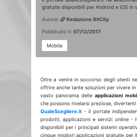
gratuite disponibili per Android e iOS in 
Autore:
Redazione BitCity
Pubblicato il:
07/12/2017
Mobile
Oltre a venire in soccorso degli utenti n
offrire anche tante soluzioni per vivere i
vasto panorama delle
applicazioni mobi
che possono rivelarsi preziose, divertenti 
QualeScegliere.it
- il portale indipenden
prodotti, applicazioni e servizi online -
disponibili per i principali sistemi operativ
cinque migliori applicazioni gratuite per