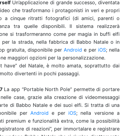
urself
Un’applicazione di grande successo, diventata
video che trasformano i protagonisti in veri e propri
o a cinque ritratti fotografici (di amici, parenti o
za tra quelle disponibili. Il sistema realizzerà
ne si trasformeranno come per magia in buffi elfi
 per la strada, nella fabbrica di Babbo Natale o in
p gratuita, disponibile per
Android
e per
iOS
; nella
ne maggiori opzioni per la personalizzazione.
 have” del Natale, è molto amata, soprattutto dai
 molto divertenti in pochi passaggi.
17
La app “Portable North Pole” permette di portare
 nelle case, grazie alla creazione di videomessaggi
arte di Babbo Natale e dei suoi elfi. Si tratta di una
sponibile per
Android
e per
iOS
; nella versione a
 premium e funzionalità extra, come la possibilità
egistratore di reazioni”, per immortalare e registrare