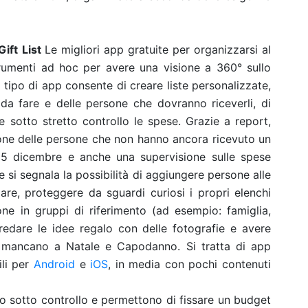
Gift List
Le migliori app gratuite per organizzarsi al
trumenti ad hoc per avere una visione a 360° sullo
 tipo di app consente di creare liste personalizzate,
i da fare e delle persone che dovranno riceverli, di
e sotto stretto controllo le spese. Grazie a report,
zione delle persone che non hanno ancora ricevuto un
l 25 dicembre e anche una supervisione sulle spese
e si segnala la possibilità di aggiungere persone alle
ulare, proteggere da sguardi curiosi i propri elenchi
e in gruppi di riferimento (ad esempio: famiglia,
redare le idee regalo con delle fotografie e avere
e mancano a Natale e Capodanno. Si tratta di app
ili per
Android
e
iOS
, in media con pochi contenuti
o sotto controllo e permettono di fissare un budget