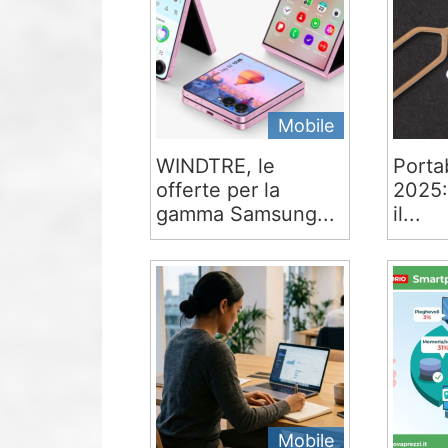
Mobile
WINDTRE, le
Portab
offerte per la
2025:
gamma Samsung...
il...
Mobile