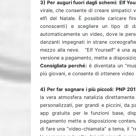
3) Per auguri fuori dagli schemi:
Elf Yo
virale, che consente di creare simpatici 
elfi del Natale. È possibile caricare fin
conoscenti) e scegliere un tipo di dan
automaticamente un video, dove le perso
danzanti impegnati in strane coreografie
mezzo alla neve. “Elf Yourself” è una ap
versione a pagamento, mette a disposizio
Consigliata perché:
è diventata un “must
più giovani, e consente di ottenere video
4) Per far sognare i più piccoli:
PNP 20
la vera atmosfera natalizia direttamente
personalizzati, per grandi e piccini, da p
app gratuita per le funzioni base, di
pagamento mette a disposizione contenuti
di fare una “video-chiamata” a tema, il “r