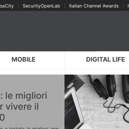
saCity
|
SecurityOpenLab
|
Italian Channel Awards
|
Awards
|
...
MOBILE
DIGITAL LIFE
 le migliori
 vivere il
.0
to e testato le migliori app