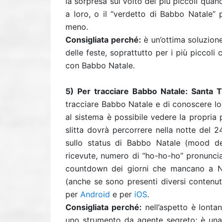
la sorpresa sul volto dei più piccoli qu
a loro, o il “verdetto di Babbo Natale”
meno.
Consigliata perché:
è un’ottima soluzion
delle feste, soprattutto per i più piccoli
con Babbo Natale.
5) Per tracciare Babbo Natale: Santa 
tracciare Babbo Natale e di conoscere lo
al sistema è possibile vedere la propria 
slitta dovrà percorrere nella notte del 
sullo status di Babbo Natale (mood del
ricevute, numero di “ho-ho-ho” pronunciat
countdown dei giorni che mancano a Nat
(anche se sono presenti diversi contenuti 
per
Android
e per
iOS
.
Consigliata perché:
nell’aspetto è lonta
uno strumento da agente segreto; è una 