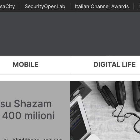
saCity
|
SecurityOpenLab
|
Italian Channel Awards
|
Awards
|
...
MOBILE
DIGITAL LIFE
i su Shazam
400 milioni
i identificare canzoni,