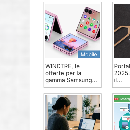
Mobile
WINDTRE, le
Portab
offerte per la
2025:
gamma Samsung...
il...