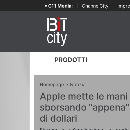
▾ G11 Media:
|
ChannelCity
|
Impre
PRODOTTI
Homepage
> Notizia
Apple mette le man
sborsando "appena" 
di dollari
Shazam è un'applicazione in grado d