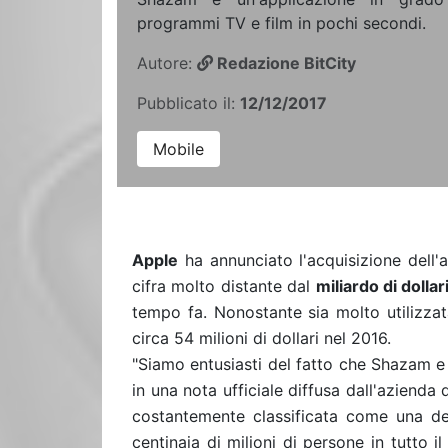
programmi TV e film in pochi secondi.
Autore:
Redazione BitCity
Pubblicato il:
12/12/2017
Mobile
Apple
ha annunciato l'acquisizione dell'
cifra molto distante dal
miliardo di dollar
tempo fa. Nonostante sia molto utilizzat
circa 54 milioni di dollari nel 2016.
"Siamo entusiasti del fatto che Shazam e 
in una nota ufficiale diffusa dall'azienda 
costantemente classificata come una del
centinaia di milioni di persone in tutto