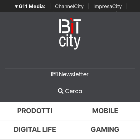
▾ G11 Media:
|
ChannelCity
|
ImpresaCity
|
SecurityOpenLab
|
Italian Channel Awards
|
Italian
Project Awards
|
Italian Security Awards
|
...
Newsletter
Cerca
PRODOTTI
MOBILE
DIGITAL LIFE
GAMING