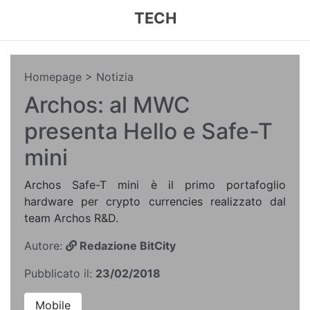
TECH
Homepage
> Notizia
Archos: al MWC
presenta Hello e Safe-T
mini
Archos Safe-T mini è il primo portafoglio
hardware per crypto currencies realizzato dal
team Archos R&D.
Autore:
Redazione BitCity
Pubblicato il:
23/02/2018
Mobile