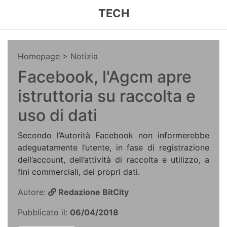
TECH
Homepage
> Notizia
Facebook, l'Agcm apre
istruttoria su raccolta e
uso di dati
Secondo l’Autorità Facebook non informerebbe
adeguatamente l’utente, in fase di registrazione
dell’account, dell’attività di raccolta e utilizzo, a
fini commerciali, dei propri dati.
Autore:
Redazione BitCity
Pubblicato il:
06/04/2018