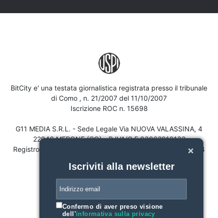
BitCity e' una testata giornalistica registrata presso il tribunale
di Como , n. 21/2007 del 11/10/2007
Iscrizione ROC n. 15698
G11 MEDIA S.R.L. - Sede Legale Via NUOVA VALASSINA, 4
22046 MERONE (CO) - P.IVA/C.F.03062910132
Registro imprese di Como n. 03062910132 - REA n. 293834
CAPITALE SOCIALE Euro 30.000 i.v.
Iscriviti alla newsletter
Confermo di aver preso visione
dell'
informativa sulla privacy