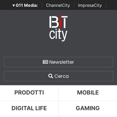
▾ G11 Media:
|
ChannelCity
|
ImpresaCity
|
SecurityOpenLab
|
Italian Channel Awards
|
Italian
Project Awards
|
Italian Security Awards
|
...
Newsletter
Cerca
PRODOTTI
MOBILE
DIGITAL LIFE
GAMING