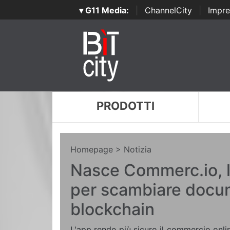
▾ G11 Media:
|
ChannelCity
|
Impre
PRODOTTI
Homepage
> Notizia
Nasce Commerc.io, l
per scambiare docum
blockchain
L'app rende più sicuro il commercio onlin