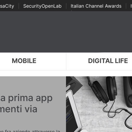
saCity
|
SecurityOpenLab
|
Italian Channel Awards
|
Awards
|
...
MOBILE
DIGITAL LIFE
a prima app
enti via
e fra aziende attraverso la