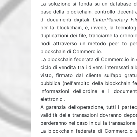
La soluzione si fonda su un database dis
base della blockchain: controllo decentra
di documenti digitali.
L’InterPlanetary Fi
per la blockchain, è, invece, la tecnolog
duplicazioni dei file, tracciarne la crono
nodi attraverso un metodo peer to peer. 
blockchain di Commerc.io.
La blockchain federata di Commerc.io in s
ciclo di vendita tra i diversi interessati a
visto, firmato dal cliente sull’app gra
pubblica (nell'ambito della blockchain f
informazioni dell'ordine e i document
elettronici.
A garanzia dell’operazione, tutti i parte
validità delle transazioni dovranno depo
perderanno nel caso in cui la transazione
La blockchain federata di Commerc.io s