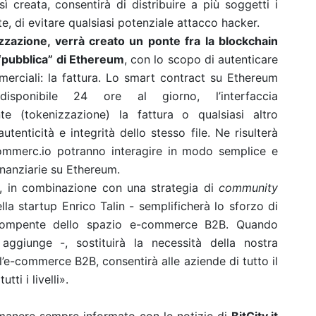
ì creata, consentirà di distribuire a più soggetti i
, di evitare qualsiasi potenziale attacco hacker.
izzazione, verrà creato un ponte fra la blockchain
 “pubblica” di Ethereum
, con lo scopo di autenticare
erciali: la fattura. Lo smart contract su Ethereum
sponibile 24 ore al giorno, l’interfaccia
te (tokenizzazione) la fattura o qualsiasi altro
tenticità e integrità dello stesso file. Ne risulterà
merc.io potranno interagire in modo semplice e
finanziarie su Ethereum.
, in combinazione con una strategia di
community
la startup Enrico Talin - semplificherà lo sforzo di
dirompente dello spazio e-commerce B2B. Quando
ggiunge -, sostituirà la necessità della nostra
’e-commerce B2B, consentirà alle aziende di tutto il
tti i livelli».