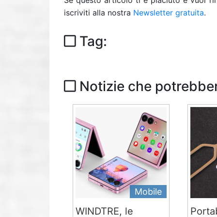
Se questo articolo ti è piaciuto e vuoi 
iscriviti alla nostra
Newsletter gratuita
.
Tag:
Notizie che potrebber
Mobile
WINDTRE, le
Portab