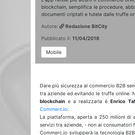
blockchain, semplifica le procedure, abb
documenti criptati e tutela dalle truffe on
Autore:
Redazione BitCity
Pubblicato il:
11/04/2018
Mobile
Dare più sicurezza al commercio B2B semp
tra aziende ed evitando le truffe online
blockchain
e a realizzarla è
Enrico Tal
Commerc.io
.
La piattaforma, aperta a 250 milioni di 
servizi tra aziende, - non ai consumatori 
Commerc.io svilupperà la tecnologia B2B