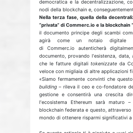
democratica e la decentralizzazione, cos
nodi della blockchain e, conseguentemente
Nella terza fase, quella della decentral
“privata” di Commerc.io e la blockchain
il documento principe degli scambi comm
agirà come un notaio digitale di
di Commerc.io autenticherà digitalmen
documento, provando l'esistenza, data, au
che le fatture digitali
tokenizzate
da Com
veloce con migliaia di altre applicazioni 
«Siamo fermamente convinti che questo
building
– rileva il ceo e co-fondatore del
gestione e consentirà una crescita 
l'ecosistema Ethereum sarà maturo – a
blockchain federata e questo, attraverso l
mondo di ottenere risparmi significativi a tu