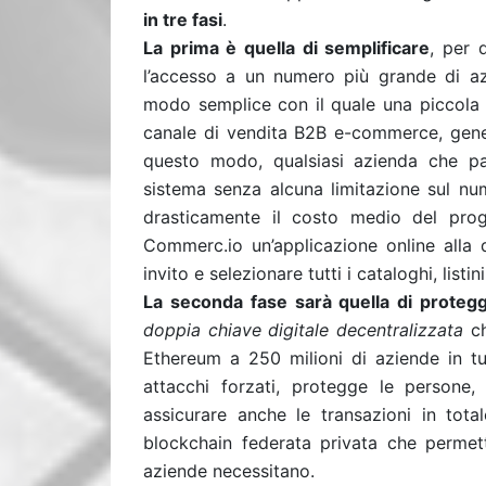
in tre fasi
.
La prima è quella di semplificare
, per 
l’accesso a un numero più grande di a
modo semplice con il quale una piccola
canale di vendita B2B e-commerce, gener
questo modo, qualsiasi azienda che pag
sistema senza alcuna limitazione sul num
drasticamente il costo medio del proge
Commerc.io un’applicazione online alla q
invito e selezionare tutti i cataloghi, listi
La seconda fase sarà quella di protegg
doppia
chiave digitale decentralizzata
c
Ethereum a 250 milioni di aziende in tu
attacchi forzati, protegge le persone, 
assicurare anche le transazioni in tot
blockchain federata privata che permette
aziende necessitano.