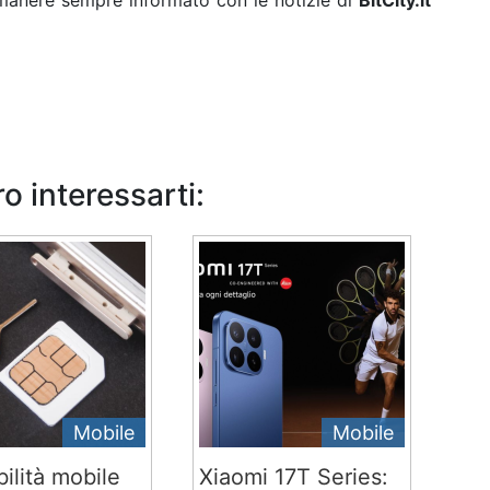
rimanere sempre informato con le notizie di
BitCity.it
o interessarti:
Mobile
Mobile
ilità mobile
Xiaomi 17T Series: