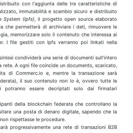
tribuito con l'aggiunta delle tre caratteristiche di
lizzato, immutabilità e scambio sicuro e distribuito
le System (Ipfs)
, il progetto open source elaborato
ia che permetterà di archiviare i dati, rimuovere le
logia, memorizzare solo il contenuto che interessa ai
I file gestiti con Ipfs verranno poi linkati nella
intesi condividerà una serie di documenti sull'intero
lla rete. A ogni file coincide un documento, scaricato,
tuita di Commerc.io e, mentre la transazione sarà
ederata), il suo contenuto non lo è, ovvero tutte le
i potranno essere decriptati solo dai firmatari
cipanti della blockchain federata che controllano la
sitare una posta di denaro digitale, sapendo che la
 non rispettasse le procedure.
arà progressivamente una rete di transazioni B2B