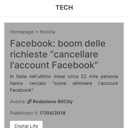
TECH
Homepage
> Notizia
Facebook: boom delle
richieste “cancellare
l'account Facebook”
In Italia nell'ultimo mese circa 22 mila persone
hanno cercato "come eliminare l'account
Facebook".
Autore:
Redazione BitCity
Pubblicato il:
17/04/2018
Digital Life