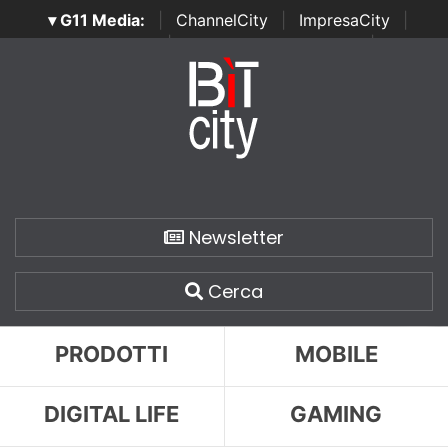
▾ G11 Media:
|
ChannelCity
|
ImpresaCity
|
SecurityOpenLab
|
Italian Channel Awards
|
Italian
Project Awards
|
Italian Security Awards
|
...
Newsletter
Cerca
PRODOTTI
MOBILE
DIGITAL LIFE
GAMING