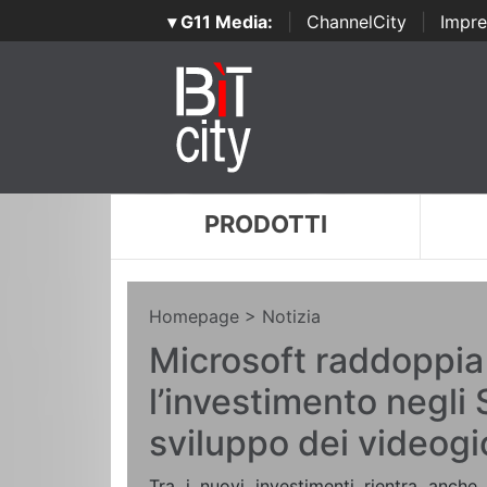
▾ G11 Media:
|
ChannelCity
|
Impre
PRODOTTI
Homepage
> Notizia
Microsoft raddoppia
l’investimento negli 
sviluppo dei videogi
Tra i nuovi investimenti rientra anche