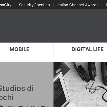
saCity
|
SecurityOpenLab
|
Italian Channel Awards
|
Awards
|
...
MOBILE
DIGITAL LIFE
Studios di
ochi
 la creazione di un nuovo