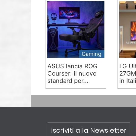
Gaming
ASUS lancia ROG
LG Ul
Courser: il nuovo
27GM9
standard per...
in Ital
Iscriviti alla Newsletter