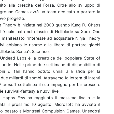
to alla crescita del Forza. Oltre allo sviluppo di
ayground Games avrà un team dedicato a portare la
ovo progetto.
ja Theory è iniziata nel 2000 quando Kung Fu Chaos
 è culminata nel rilascio di Hellblade su Xbox One
ha manifestato l’interesse ad acquistare Ninja Theory
i abbiano le risorse e la liberà di portare giochi
lblade: Senua’s Sacrifice.
e Undead Labs è la creatrice del popolare State of
 mondo. Nelle prime due settimane di disponibilità di
oni di fan hanno potuto unirsi alla sfida per la
ue miliardi di zombi. Attraverso la lettera di intenti
Microsoft sottolinea il suo impegno per far crescere
e survival-fantasy a nuovi livelli.
 Happy Few ha raggiunto il massimo livello e la
iata il prossimo 10 agosto, Microsoft ha avviato il
udio basato a Montreal Compulsion Games. Unendosi