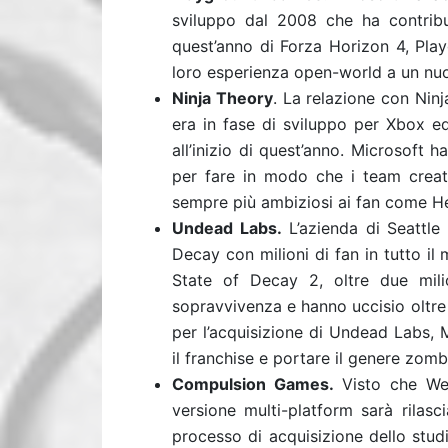
sviluppo dal 2008 che ha contribui
quest’anno di Forza Horizon 4, Pl
loro esperienza open-world a un nu
Ninja Theory
. La relazione con Nin
era in fase di sviluppo per Xbox ed
all’inizio di quest’anno. Microsoft 
per fare in modo che i team creativ
sempre più ambiziosi ai fan come Hel
Undead Labs.
L’azienda di Seattl
Decay con milioni di fan in tutto il
State of Decay 2, oltre due mili
sopravvivenza e hanno uccisio oltre d
per l’acquisizione di Undead Labs, 
il franchise e portare il genere zombi
Compulsion Games.
Visto che We
versione multi-platform sarà rilasc
processo di acquisizione dello st