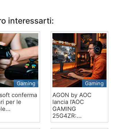
o interessarti:
Gaming
Gaming
soft conferma
AGON by AOC
ari per le
lancia l’AOC
le...
GAMING
25G4ZR:...