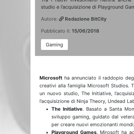
studio e l’acquisizione di Playground Ga
Autore:
Redazione BitCity
Pubblicato il:
15/06/2018
Gaming
Microsoft
ha annunciato il raddopio deg
creativi alla famiglia Microsoft Studios. 
un nuovo studio, The Initiative, l’acqui
l’acquisizione di Ninja Theory, Undead 
The Initiative
. Basato a Santa Moni
sviluppo gaming, guidato dal vetera
per creare nuovi emozionanti mondi,
Playground Games
. Mirosoft ha a