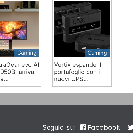
Gaming
Gaming
traGear evo AI
Vertiv espande il
50B: arriva
portafoglio con i
ia...
nuovi UPS...
Facebook
Seguici su: