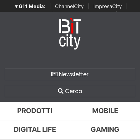
▾ G11 Media:
|
ChannelCity
|
ImpresaCity
|
SecurityOpenLab
|
Italian Channel Awards
|
Italian
Project Awards
|
Italian Security Awards
|
...
Newsletter
Cerca
PRODOTTI
MOBILE
DIGITAL LIFE
GAMING