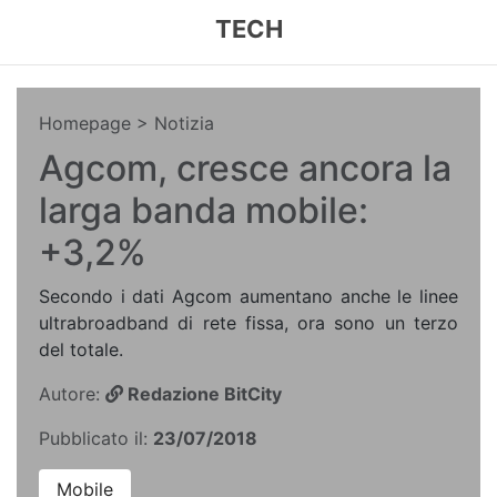
TECH
Homepage
> Notizia
Agcom, cresce ancora la
larga banda mobile:
+3,2%
Secondo i dati Agcom aumentano anche le linee
ultrabroadband di rete fissa, ora sono un terzo
del totale.
Autore:
Redazione BitCity
Pubblicato il:
23/07/2018
Mobile