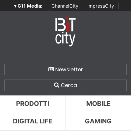
▾ G11 Media:
|
ChannelCity
|
ImpresaCity
|
SecurityOpenLab
|
Italian Channel Awards
|
Italian
Project Awards
|
Italian Security Awards
|
...
Newsletter
Cerca
PRODOTTI
MOBILE
DIGITAL LIFE
GAMING