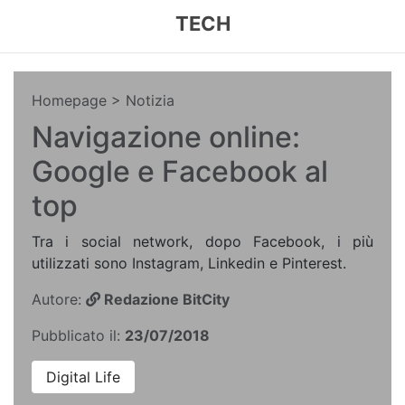
TECH
Homepage
> Notizia
Navigazione online:
Google e Facebook al
top
Tra i social network, dopo Facebook, i più
utilizzati sono Instagram, Linkedin e Pinterest.
Autore:
Redazione BitCity
Pubblicato il:
23/07/2018
Digital Life