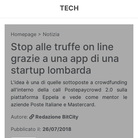
TECH
Homepage
> Notizia
Stop alle truffe on line
grazie a una app di una
startup lombarda
L'idea è una di quelle sottoposte a crowdfunding
all'interno della call Postepaycrowd 2.0 sulla
piattaforma Eppela e vede come mentor le
aziende Poste Italiane e Mastercard.
Autore:
Redazione BitCity
Pubblicato il:
26/07/2018