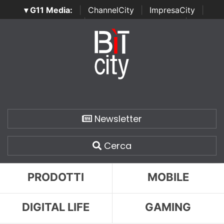
▾ G11 Media:
|
ChannelCity
|
ImpresaCity
|
SecurityOpenLab
|
Italian Channel Awards
|
Italian
Project Awards
|
Italian Security Awards
|
...
Newsletter
Cerca
PRODOTTI
MOBILE
DIGITAL LIFE
GAMING