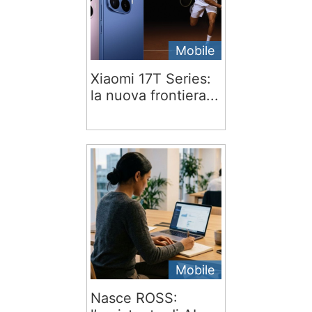
Mobile
Xiaomi 17T Series:
la nuova frontiera...
Mobile
Nasce ROSS: