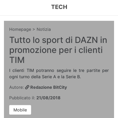
TECH
Homepage
> Notizia
Tutto lo sport di DAZN in
promozione per i clienti
TIM
I clienti TIM potranno seguire le tre partite per
ogni turno della Serie A e la Serie B.
Autore:
Redazione BitCity
Pubblicato il:
21/08/2018
Mobile