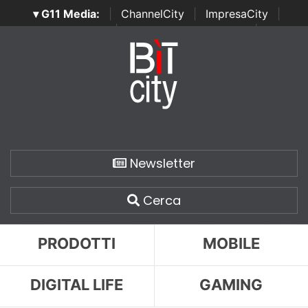
▾ G11 Media:
|
ChannelCity
|
ImpresaCity
|
SecurityOpenLab
|
Italian Channel Awards
|
Italian
Project Awards
|
Italian Security Awards
|
...
Newsletter
Cerca
PRODOTTI
MOBILE
DIGITAL LIFE
GAMING