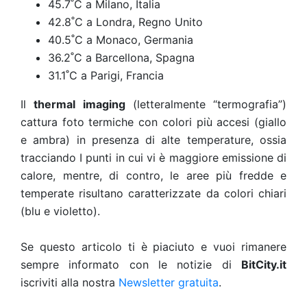
45.7˚C a Milano, Italia
42.8˚C a Londra, Regno Unito
40.5˚C a Monaco, Germania
36.2˚C a Barcellona, Spagna
31.1˚C a Parigi, Francia
Il
thermal imaging
(letteralmente “termografia”)
cattura foto termiche con colori più accesi (giallo
e ambra) in presenza di alte temperature, ossia
tracciando I punti in cui vi è maggiore emissione di
calore, mentre, di contro, le aree più fredde e
temperate risultano caratterizzate da colori chiari
(blu e violetto).
Se questo articolo ti è piaciuto e vuoi rimanere
sempre informato con le notizie di
BitCity.it
iscriviti alla nostra
Newsletter gratuita
.