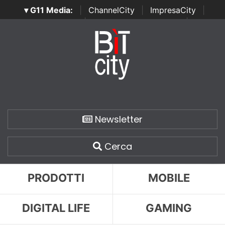
▾ G11 Media:
|
ChannelCity
|
ImpresaCity
|
SecurityOpenLab
|
Italian Channel Awards
|
Italian
Project Awards
|
Italian Security Awards
|
...
Newsletter
Cerca
PRODOTTI
MOBILE
DIGITAL LIFE
GAMING