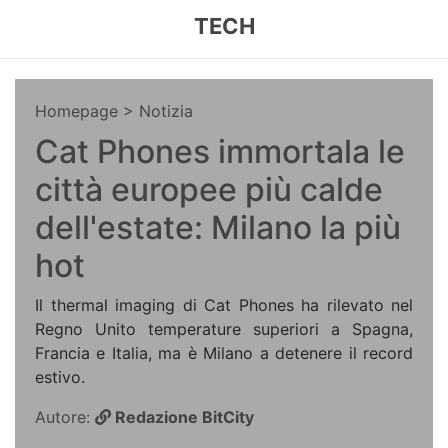
TECH
Homepage
> Notizia
Cat Phones immortala le
città europee più calde
dell'estate: Milano la più
hot
Il thermal imaging di Cat Phones ha rilevato nel
Regno Unito temperature superiori a Spagna,
Francia e Italia, ma è Milano a detenere il record
estivo.
Autore:
Redazione BitCity