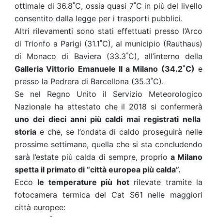
ottimale di 36.8˚C, ossia quasi 7˚C in più del livello
consentito dalla legge per i trasporti pubblici.
Altri rilevamenti sono stati effettuati presso l’Arco
di Trionfo a Parigi (31.1˚C), al municipio (Rauthaus)
di Monaco di Baviera (33.3˚C), all’interno della
Galleria Vittorio Emanuele II a Milano (34.2˚C)
e
presso la Pedrera di Barcellona (35.3˚C).
Se nel Regno Unito il Servizio Meteorologico
Nazionale ha attestato che il 2018 si confermerà
uno dei dieci anni più caldi mai registrati nella
storia
e che, se l’ondata di caldo proseguirà nelle
prossime settimane, quella che si sta concludendo
sarà l’estate più calda di sempre, proprio
a Milano
spetta il primato di “città europea più calda”.
Ecco
le temperature più hot
rilevate tramite la
fotocamera termica del Cat S61 nelle maggiori
città europee: