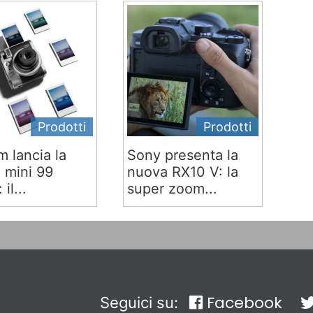
Prodotti
Prodotti
lm lancia la
Sony presenta la
x mini 99
nuova RX10 V: la
 il...
super zoom...
Facebook
Seguici su: