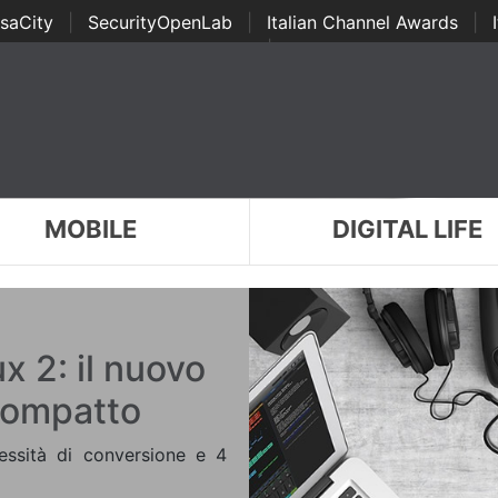
saCity
|
SecurityOpenLab
|
Italian Channel Awards
|
Awards
|
...
MOBILE
DIGITAL LIFE
 2: il nuovo
compatto
essità di conversione e 4