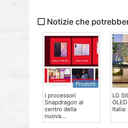
Notizie che potrebber
Prodotti
I processori
LG S
Snapdragon al
OLED 
centro della
Italia:
nuova...