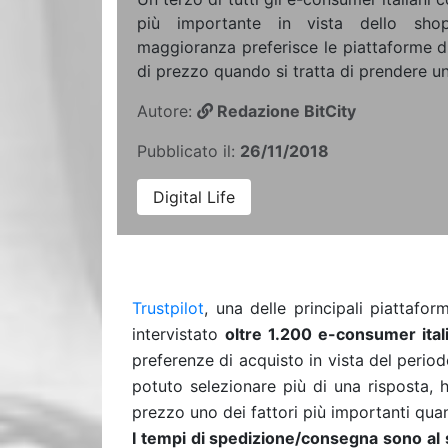
più importante in vista dello sho
maggioranza preferisce le piattaforme d
di prezzo quando si tratta di prendere un
Autore:
Redazione BitCity
Pubblicato il:
26/11/2018
Digital Life
Trustpilot
, una delle principali piattafo
intervistato
oltre 1.200 e-consumer itali
preferenze di acquisto in vista del period
potuto selezionare più di una risposta, h
prezzo uno dei fattori più importanti quando
I tempi di spedizione/consegna sono al