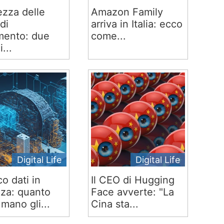
ezza delle
Amazon Family
di
arriva in Italia: ecco
ento: due
come...
i...
Digital Life
Digital Life
co dati in
Il CEO di Hugging
za: quanto
Face avverte: "La
mano gli...
Cina sta...