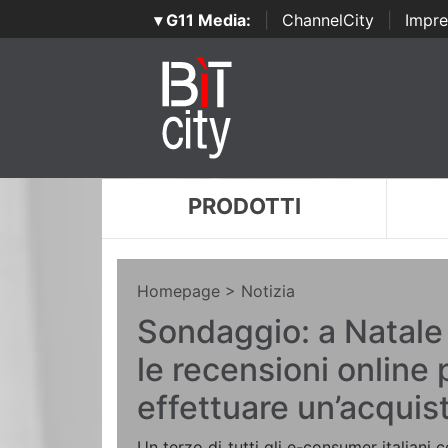
▾ G11 Media:
|
ChannelCity
|
Impre
PRODOTTI
Homepage
> Notizia
Sondaggio: a Natale
le recensioni online 
effettuare un’acquis
Un terzo di tutti gli e-consumer italiani c