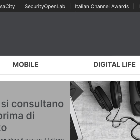
saCity
|
SecurityOpenLab
|
Italian Channel Awards
|
Awards
|
...
MOBILE
DIGITAL LIFE
 si consultano
prima di
to
onsidera il prezzo il fattore