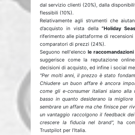
dal servizio clienti (20%), dalla disponibil
flessibili (10%).
Relativamente agli strumenti che aiuta
d’acquisto in vista della
“Holiday Sea
riferimento alle piattaforme di recensioni
comparatori di prezzi (24%).
Seguono nell'elenco
le raccomandazioni p
suggerisce come la reputazione online
decisioni di acquisto, ed infine i social m
"Per molti anni, il prezzo è stato fonda
Chiudere un buon affare è ancora impo
come gli e-consumer italiani siano alla 
basso in quanto desiderano la migliore
sembrare un affare ma che finisce per ri
un vantaggio raccolgono il feedback dei
crescere la fiducia nel brand",
ha comm
Trustpilot per l’Italia.