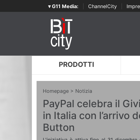
▾ G11 Media:
|
ChannelCity
|
Impre
PRODOTTI
Homepage
> Notizia
PayPal celebra il Gi
in Italia con l’arrivo
Button
L'iniziativa è attiva fino al 31 dicembre 