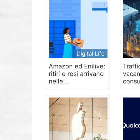
Digital Life
Amazon ed Enilive:
Traffi
ritiri e resi arrivano
vacan
nelle...
consu