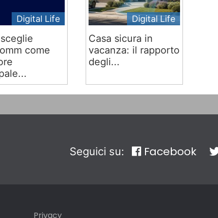
Digital Life
Digital Life
sceglie
Casa sicura in
comm come
vacanza: il rapporto
ore
degli...
pale...
Facebook
Seguici su:
Privacy