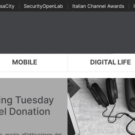
saCity
|
SecurityOpenLab
|
Italian Channel Awards
|
Awards
|
...
MOBILE
DIGITAL LIFE
ving Tuesday
 del Donation
e, grazie all’attivazione del