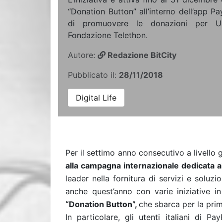
“Donation Button” all’interno dell’app Pa
di promuovere le donazioni per 
Fondazione Telethon.
Autore:
Redazione BitCity
Pubblicato il:
28/11/2018
Digital Life
Per il settimo anno consecutivo a livello g
alla campagna internazionale dedicata a
leader nella fornitura di servizi e soluz
anche quest’anno con varie iniziative 
“Donation Button”,
che sbarca per la prima
In particolare, gli utenti italiani di Pa