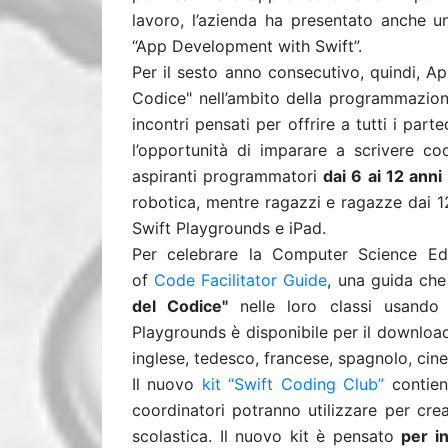
lavoro, l’azienda ha presentato anche u
“App Development with Swift”.
Per il sesto anno consecutivo, quindi, Ap
Codice" nell’ambito della programmazione
incontri pensati per offrire a tutti i part
l’opportunità di imparare a scrivere cod
aspiranti programmatori
dai 6 ai 12 anni
robotica, mentre ragazzi e ragazze dai 1
Swift Playgrounds e iPad.
Per celebrare la Computer Science E
of
Code Facilitator Guide
, una guida che
del Codice"
nelle loro classi usando 
Playgrounds è disponibile per il download 
inglese, tedesco, francese, spagnolo, cin
Il nuovo
kit “Swift Coding Club”
contiene
coordinatori potranno utilizzare per cr
scolastica. Il nuovo kit è pensato
per i