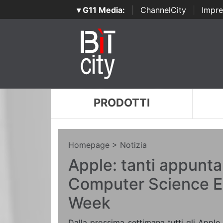
▾ G11 Media:
|
ChannelCity
|
Impre
PRODOTTI
Homepage
> Notizia
Apple: tanti appunta
Computer Science E
Week
Dalla prossima settimana tutti gli Apple