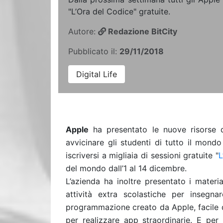
"L’Ora del Codice" gratuite.
Autore:
Redazione BitCity
Pubblicato il:
29/11/2018
Digital Life
Apple
ha presentato le nuove risorse d
avvicinare gli studenti di tutto il mond
iscriversi a migliaia di sessioni gratuite "
L
del mondo dall’1 al 14 dicembre.
L’azienda ha inoltre presentato i materi
attività extra scolastiche per insegna
programmazione creato da Apple, facile d
per realizzare app straordinarie. E per