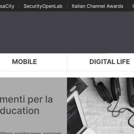
saCity
|
SecurityOpenLab
|
Italian Channel Awards
|
Awards
|
...
MOBILE
DIGITAL LIFE
menti per la
ducation
 Store ospiteranno sessioni