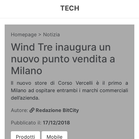
TECH
Homepage
> Notizia
Wind Tre inaugura un
nuovo punto vendita a
Milano
Il nuovo store di Corso Vercelli è il primo a
Milano ad ospitare entrambi i marchi commerciali
dell’azienda.
Autore:
Redazione BitCity
Pubblicato il:
17/12/2018
Prodotti
Mobile