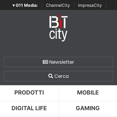
▾ G11 Media:
|
ChannelCity
|
ImpresaCity
|
SecurityOpenLab
|
Italian Channel Awards
|
Italian
Project Awards
|
Italian Security Awards
|
...
Newsletter
Cerca
PRODOTTI
MOBILE
DIGITAL LIFE
GAMING